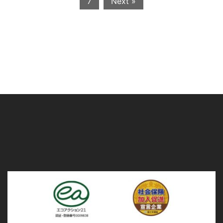
7
Next »