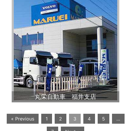
丸栄自動車 福井支店
« Previous
1
2
3
4
5
…