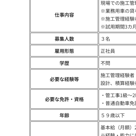
現場での施工管
※業務用車の貸
仕事内容
※施工管理経験
※試用期間3カ
募集人数
３名
雇用形態
正社員
学歴
不問
施工管理経験者
必要な経験等
設計、積算経験
・管工事1級～2
必要な免許・資格
・普通自動車免
年齢
５９歳以下
基本給（月額）200
※経験・能力に