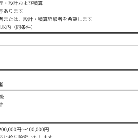
理・設計および積算
与あります。
者または、設計・積算経験者を希望します。
月以内（同条件）
者
級
許
,000円～400,000円
応じ給与設定いたします。