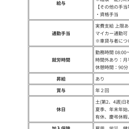
給与
【その他の手当
・資格手当
実費支給 上限あり
通勤手当
マイカー通勤可
※車貸与者につ
勤務時間 08:00～
就労時間
時間外あり：月
休憩時間：90分
昇給
あり
賞与
年２回
土(第2、4週)日
休日
夏季、年末年始
有休、慶弔休暇
加入保険
雇用、労災、健